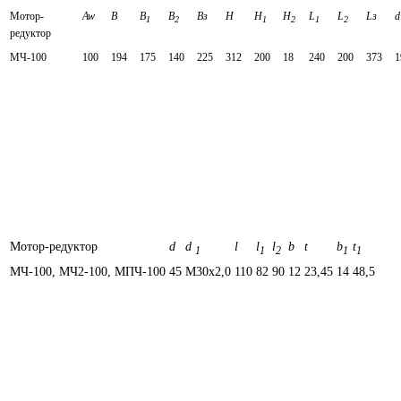
Мотор-
Aw
В
В
В
Вз
Н
Н
Н
L
L
Lз
d
1
2
1
2
1
2
редуктор
МЧ-100
100
194
175
140
225
312
200
18
240
200
373
1
Мотор-редуктор
d
d
l
l
l
b
t
b
t
1
1
2
1
1
МЧ-100, МЧ2-100, МПЧ-100
45
М30х2,0
110
82
90
12
23,45
14
48,5