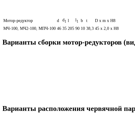
d
l
Мотор-редуктор
d
l
b
t
D х m х H8
1
1
МЧ-100, МЧ2-100, МПЧ-100
46
35
205
90
10
38,3
45 х 2,0 х Н8
Варианты сборки мотор-редукторов (вид
Варианты расположения червячной пары