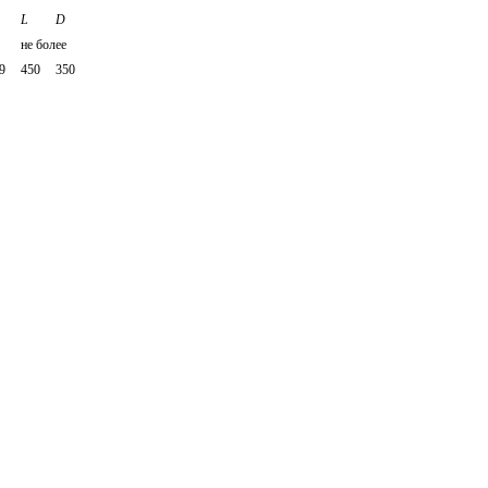
L
D
не более
9
450
350