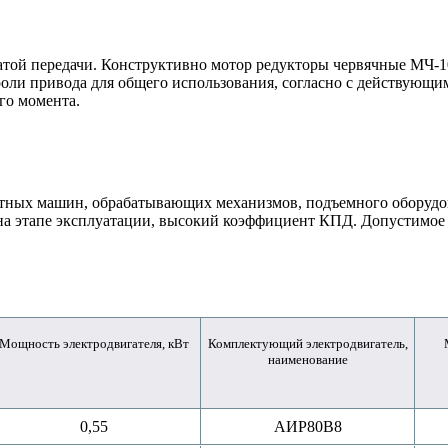
атой передачи. Конструктивно
мотор редукторы червячные МЧ-1
 роли привода для общего использования, согласно с действующ
го момента.
ртных машин, обрабатывающих механизмов, подъемного оборуд
 на этапе эксплуатации, высокий коэффициент КПД. Допустимое
Мощность электродвигателя, кВт
Комплектующий электродвигатель,
наименование
0,55
АИР80B8