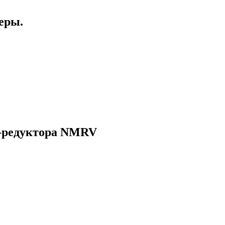
еры.
-редуктора NMRV