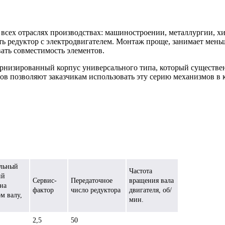
всех отраслях производствах: машиностроении, металлургии, 
ть редуктор с электродвигателем. Монтаж проще, занимает мень
ать совместимость элементов.
рнизированный корпус универсального типа, который существен
в позволяют заказчикам использовать эту серию механизмов в
льный
Частота
ий
Сервис-
Передаточное
вращения вала
на
фактор
число редуктора
двигателя, об/
м валу,
мин.
2,5
50