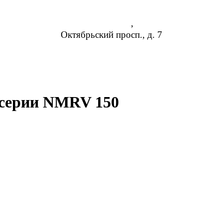
Владимир
,
Октябрьский просп., д. 7
8 (473) 254-14-19
info@rosreduktor.ru
 серии NMRV 150