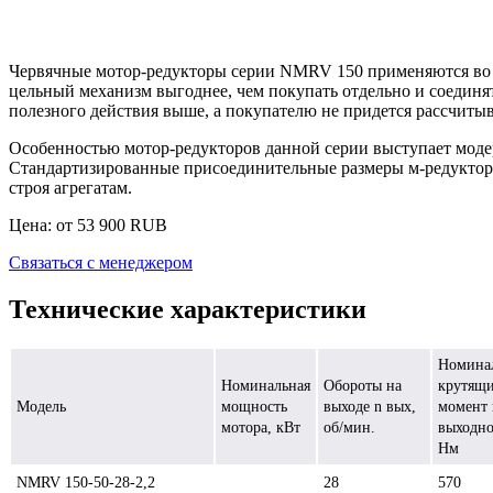
Червячные мотор-редукторы серии NMRV 150
применяются во 
цельный механизм выгоднее, чем покупать отдельно и соединя
полезного действия выше, а покупателю не придется рассчитыв
Особенностью мотор-редукторов данной серии выступает моде
Стандартизированные присоединительные размеры м-редукторо
строя агрегатам.
Цена: от
53 900
RUB
Связаться с менеджером
Технические характеристики
Номина
Номинальная
Обороты на
крутящ
Модель
мощность
выходе n вых,
момент 
мотора, кВт
об/мин.
выходно
Нм
NMRV 150-50-28-2,2
28
570