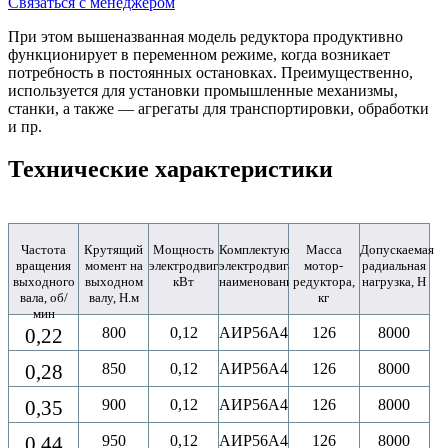
Связаться с менеджером
При этом вышеназванная модель редуктора продуктивно
функционирует в переменном режиме, когда возникает
потребность в постоянных остановках. Преимущественно,
используется для установки промышленные механизмы,
станки, а также ― агрегаты для транспортировки, обработки
и пр.
Технические характеристики
Частота
Крутящий
Мощность
Комплектующий
Масса
Допускаемая
вращения
момент на
электродвигателя,
электродвигатель,
мотор-
радиальная
выходного
выходном
кВт
наименование
редуктора,
нагрузка, Н
вала, об/
валу, Н.м
кг
мин
0,22
800
0,12
АИР56A4
126
8000
0,28
850
0,12
АИР56A4
126
8000
0,35
900
0,12
АИР56A4
126
8000
0,44
950
0,12
АИР56A4
126
8000