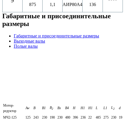
9
875
1,1
АИР80A4
136
Габаритные и присоединительные
размеры
Габаритные и присоединительные размеры
Выходные валы
Полые валы
Мотор-
B
L
Aw
В
B1
Вз
B4
Н
H1
H1
L
L1
d
2
2
редуктор
МЧ2-125
125
243
230
190
230
480
396
236
22
485
275
230
19