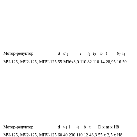
Мотор-редуктор
d
d
l
l
l
b
t
b
t
1
1
2
1
1
МЧ-125, МЧ2-125, МПЧ-125
55
М36хЗ,0
110
82
110
14
28,95
16
59
d
l
Мотор-редуктор
d
l
b
t
D х m х H8
1
1
МЧ-125, МЧ2-125, МПЧ-125
60
40
230
110
12
43,3
55 х 2,5 х Н8