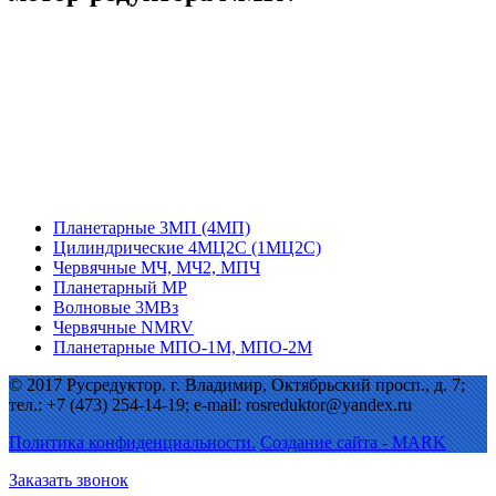
Планетарные 3МП (4МП)
Цилиндрические 4МЦ2С (1МЦ2С)
Червячные МЧ, МЧ2, МПЧ
Планетарный МР
Волновые 3МВз
Червячные NMRV
Планетарные МПО-1М, МПО-2М
© 2017 Русредуктор. г. Владимир, Октябрьский просп., д. 7;
тел.: +7 (473) 254-14-19; e-mail: rosreduktor@yandex.ru
Политика конфиденциальности.
Создание сайта - MARK
Заказать звонок