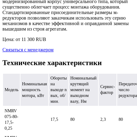
модернизированный корпус универсального типа, который
существенно облегчает процесс монтажа оборудования.
Стандартизированные присоединительные размеры м-
редукторов позволяют заказчикам использовать эту серию
механизмов в качестве эффективной и оправданной замены
вышедшим из строя агрегатам.
Цена: от
11 300
RUB
Связаться с менеджером
Технические характеристики
Обороты
Номинальный
Номинальная
на
крутящий
Передато
Сервис-
Модель
мощность
выходе n
момент на
число
фактор
мотора, кВт
вых, об/
выходном
редуктора
мин.
валу, Нм
NMRV
075-80-
17,5
80
2,3
80
17,5-
0,25